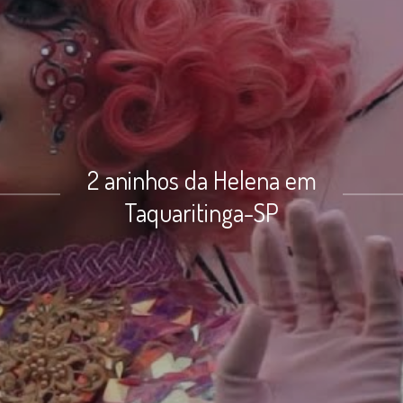
2 aninhos da Helena em
Taquaritinga-SP